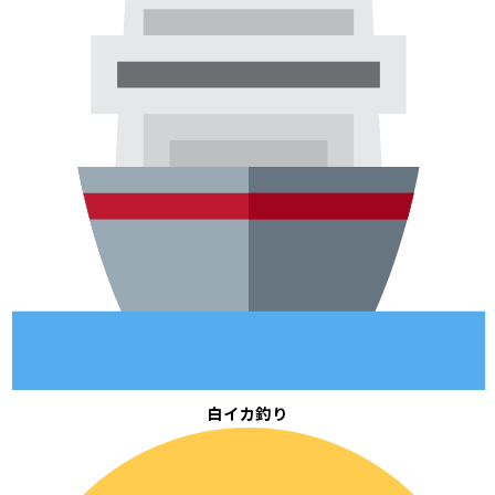
白イカ釣り