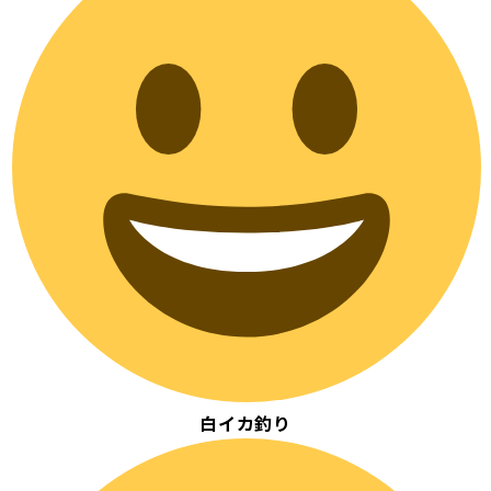
白イカ釣り