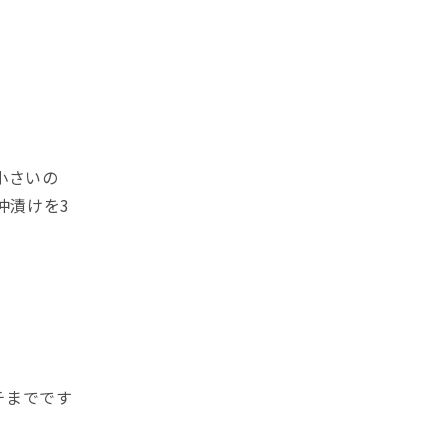
小さいの
沖漬けを3
チまでです