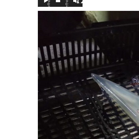
0
0
0:
0:
0
5
0
9