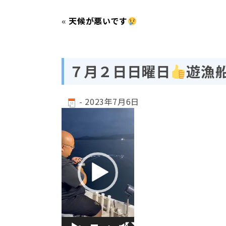
«
天候が悪いです
７月２日日曜日
遊漁
-
2023年7月6日
動
画
プ
レ
ー
ヤ
ー