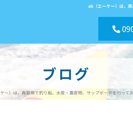
ak（エーケー）は、
090
ブログ
ーケー）は、鳥取県で釣り船、水産・農産物、サップボードを行って