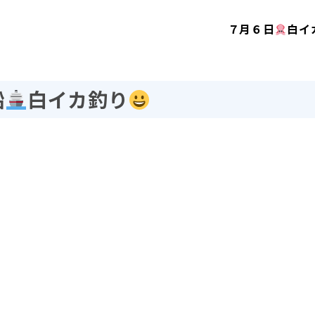
７月６日
白イ
船
白イカ釣り