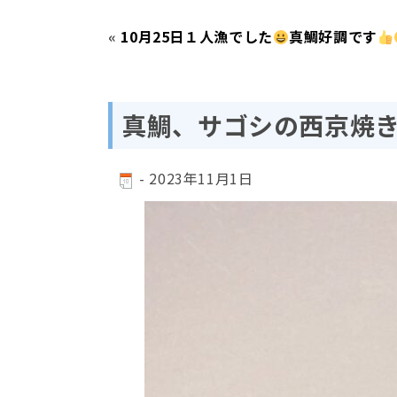
«
10月25日１人漁でした
真鯛好調です
真鯛、サゴシの西京焼
-
2023年11月1日