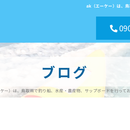
ak（エーケー）は、
090
ブログ
ーケー）は、鳥取県で釣り船、水産・農産物、サップボードを行って