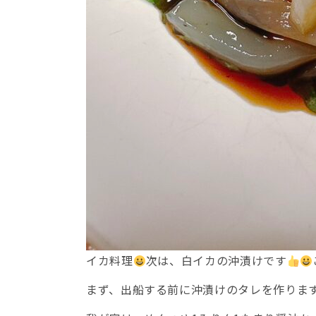
イカ料理
次は、白イカの沖漬けです
まず、出船する前に沖漬けのタレを作りま