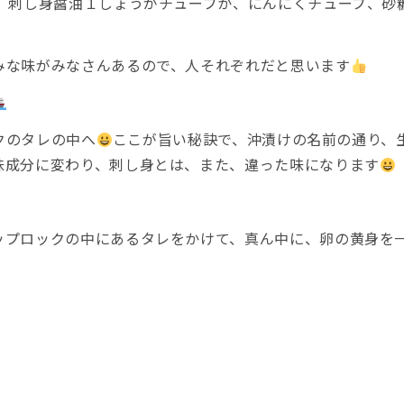
か、刺し身醤油１しょうがチューブか、にんにくチューブ、砂
みな味がみなさんあるので、人それぞれだと思います
クのタレの中へ
ここが旨い秘訣で、沖漬けの名前の通り、
味成分に変わり、刺し身とは、また、違った味になります
ップロックの中にあるタレをかけて、真ん中に、卵の黄身を