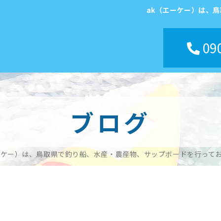
ak（エーケー）は、
090
ブログ
ーケー）は、鳥取県で釣り船、水産・農産物、サップボードを行って