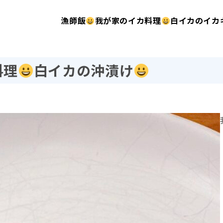
漁師飯
我が家のイカ料理
白イカのイカ
料理
白イカの沖漬け