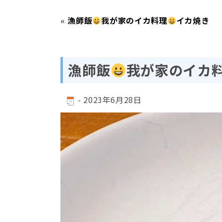
«
漁師飯
我が家のイカ料理
イカ焼き
漁師飯
我が家のイカ
-
2023年6月28日