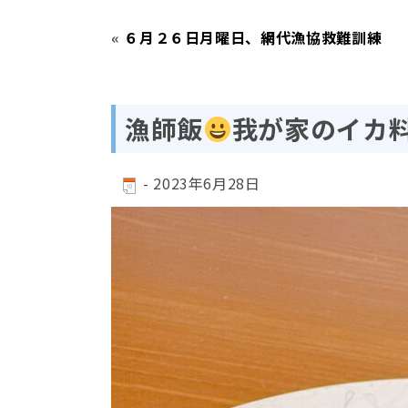
«
６月２６日月曜日、網代漁協救難訓練
漁師飯
我が家のイカ
-
2023年6月28日