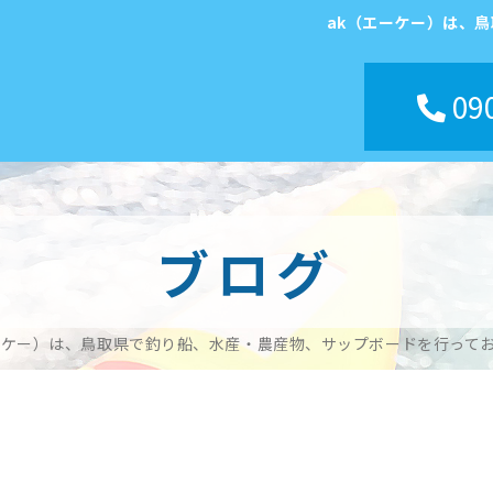
ak（エーケー）は、
090
ブログ
ーケー）は、鳥取県で釣り船、水産・農産物、サップボードを行って