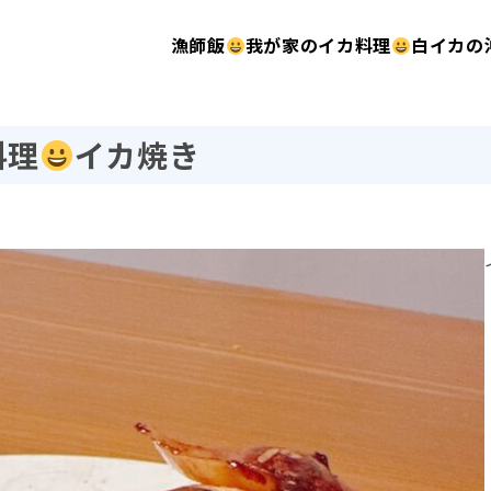
漁師飯
我が家のイカ料理
白イカの
料理
イカ焼き