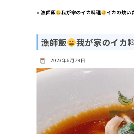
«
漁師飯
我が家のイカ料理
イカの炊い
漁師飯
我が家のイカ
-
2023年6月29日