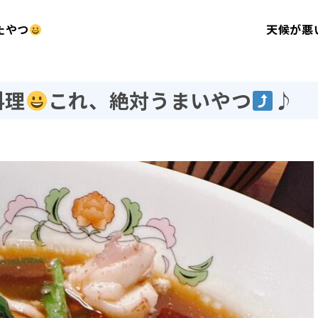
たやつ
天候が悪
料理
これ、絶対うまいやつ
♪