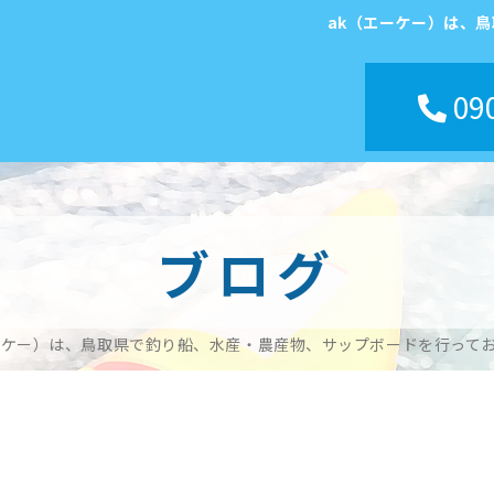
ak（エーケー）は、
090
ブログ
ーケー）は、鳥取県で釣り船、水産・農産物、サップボードを行って